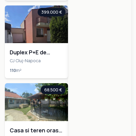
399.000 €
Duplex P+E de
vânzare în Bună
CJ Cluj-Napoca
Ziua – 110 mp utili,
110
m²
garaj și grădină
68.500 €
Casa si teren oras