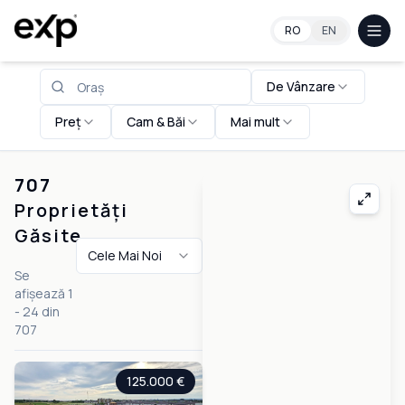
Proprietăți în România
RO
EN
De Vânzare
Preț
Cam & Băi
Mai mult
707
Proprietăți
Găsite
Cele Mai Noi
Se
afișează
1
-
24
din
707
125.000 €