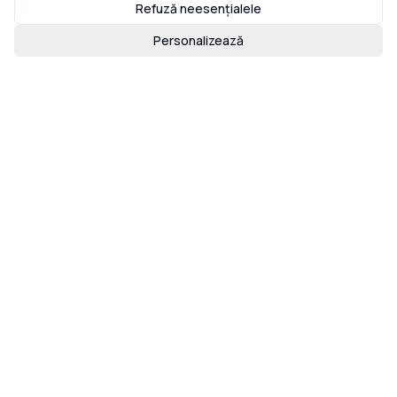
Refuză neesențialele
Personalizează
Loading map...
Găsiți un Agent
Alăturați-vă eXp
Cariere în Companie
Ghid de Brand
eXpcon
eXp Life